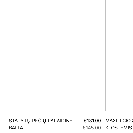
STATYTŲ PEČIŲ PALAIDINĖ
€131.00
MAXI ILGIO
BALTA
€145.00
KLOSTĖMIS