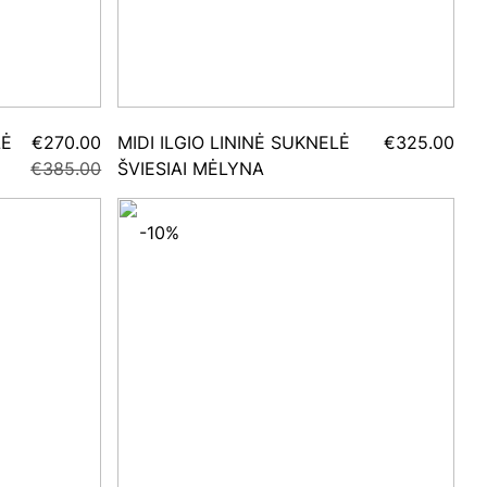
LĖ
€270.00
MIDI ILGIO LININĖ SUKNELĖ
€325.00
€385.00
ŠVIESIAI MĖLYNA
-10%