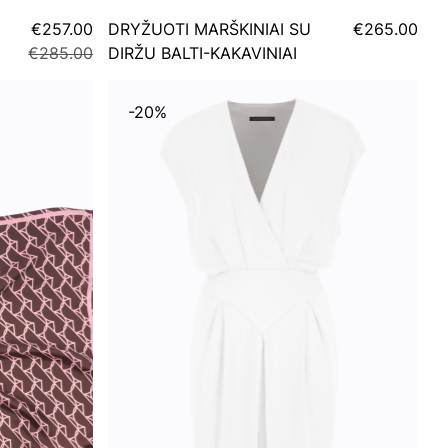
€257.00
DRYŽUOTI MARŠKINIAI SU
€265.00
€285.00
DIRŽU BALTI-KAKAVINIAI
-20%