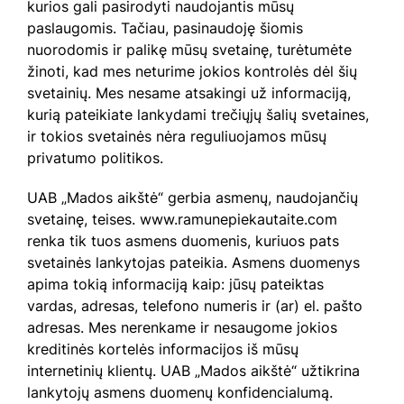
kurios gali pasirodyti naudojantis mūsų
paslaugomis. Tačiau, pasinaudoję šiomis
nuorodomis ir palikę mūsų svetainę, turėtumėte
žinoti, kad mes neturime jokios kontrolės dėl šių
svetainių. Mes nesame atsakingi už informaciją,
kurią pateikiate lankydami trečiųjų šalių svetaines,
ir tokios svetainės nėra reguliuojamos mūsų
privatumo politikos.
UAB „Mados aikštė“ gerbia asmenų, naudojančių
svetainę, teises. www.ramunepiekautaite.com
renka tik tuos asmens duomenis, kuriuos pats
svetainės lankytojas pateikia. Asmens duomenys
apima tokią informaciją kaip: jūsų pateiktas
vardas, adresas, telefono numeris ir (ar) el. pašto
adresas. Mes nerenkame ir nesaugome jokios
kreditinės kortelės informacijos iš mūsų
internetinių klientų. UAB „Mados aikštė“ užtikrina
lankytojų asmens duomenų konfidencialumą.