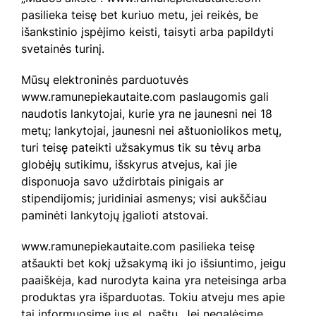
pasilieka teisę bet kuriuo metu, jei reikės, be
išankstinio įspėjimo keisti, taisyti arba papildyti
svetainės turinį.
Mūsų elektroninės parduotuvės
www.ramunepiekautaite.com paslaugomis gali
naudotis lankytojai, kurie yra ne jaunesni nei 18
metų; lankytojai, jaunesni nei aštuoniolikos metų,
turi teisę pateikti užsakymus tik su tėvų arba
globėjų sutikimu, išskyrus atvejus, kai jie
disponuoja savo uždirbtais pinigais ar
stipendijomis; juridiniai asmenys; visi aukščiau
paminėti lankytojų įgalioti atstovai.
www.ramunepiekautaite.com pasilieka teisę
atšaukti bet kokį užsakymą iki jo išsiuntimo, jeigu
paaiškėja, kad nurodyta kaina yra neteisinga arba
produktas yra išparduotas. Tokiu atveju mes apie
tai informuosime jus el. paštu. Jei negalėsime