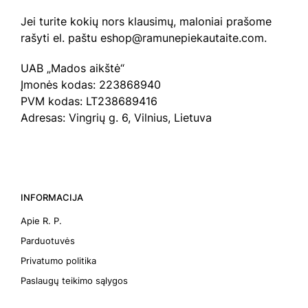
Jei turite kokių nors klausimų, maloniai prašome
rašyti el. paštu eshop@ramunepiekautaite.com.
UAB „Mados aikštė“
Įmonės kodas: 223868940
PVM kodas: LT238689416
Adresas: Vingrių g. 6, Vilnius, Lietuva
INFORMACIJA
Apie R. P.
Parduotuvės
Privatumo politika
Paslaugų teikimo sąlygos