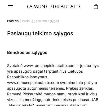
Pradinis
Paslaugų teikimo sąlygos
Paslaugų teikimo sąlygos
Bendrosios sąlygos
Svetainė www.ramunepiekautaite.com ir jos turinys
yra apsaugoti pagal tarptautinius Lietuvos
Respublikos įstatymus.
www.ramunepiekautaite.com svetainė taip pat yra
apsaugota autorinėmis teisėmis. Prekės ženklas,
Ramunė Piekautaitė mados namų produktai ir visų
vizualinių medžiagų autorinės teisės priklauso UAB
„Mados aikštė“. www.ramunepiekautaite.com