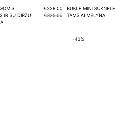
LGOMIS
€228.00
BUKLĖ MINI SUKNELĖ
 IR SU DIRŽU
€325.00
TAMSIAI MĖLYNA
KA
-40%