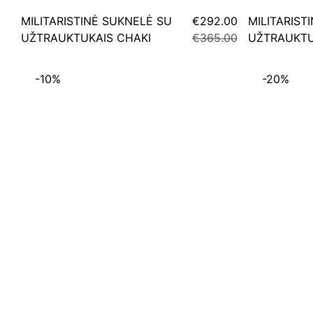
MILITARISTINĖ SUKNELĖ SU
€292.00
MILITARIST
UŽTRAUKTUKAIS CHAKI
€365.00
UŽTRAUKTU
-10%
-20%