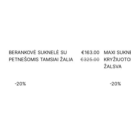
BERANKOVĖ SUKNELĖ SU
€163.00
MAXI SUKN
PETNEŠOMIS TAMSIAI ŽALIA
€325.00
KRYŽIUOTO
ŽALSVA
-20%
-20%