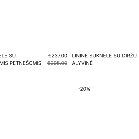
ELĖ SU
€237.00
LININĖ SUKNELĖ SU DIRŽU
MIS PETNEŠOMIS
€395.00
ALYVINĖ
-20%