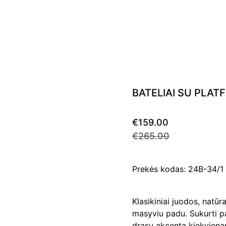
BATELIAI SU PLAT
€159.00
€265.00
Prekės kodas: 24B-34/
Klasikiniai juodos, natūr
masyviu padu. Sukurti pat
drąsų akcentą kiekvienam