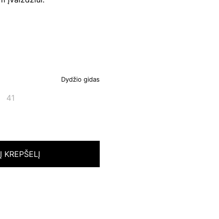
Dydžio gidas
41
 Į KREPŠELĮ