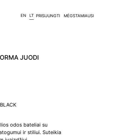
EN
LT
PRISIJUNGTI
MĖGSTAMIAUSI
FORMA JUODI
1 BLACK
alios odos bateliai su
ogumui ir stiliui. Suteikia
 įvaizdžiui.