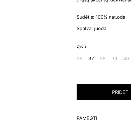
Sudėtis: 100% nat.oda
Spalva: juoda
Dydis
36
37
38
39
40
PRIDĖTI
PAMĖGTI