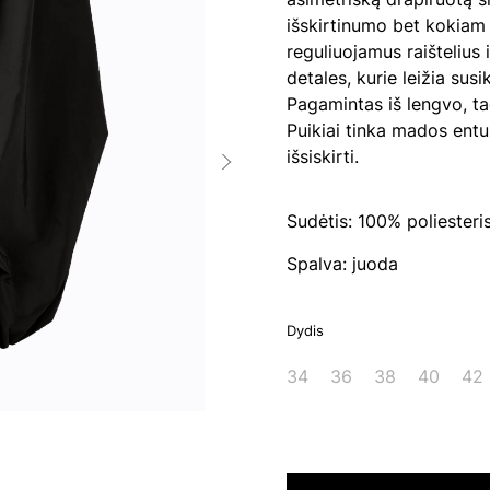
išskirtinumo bet kokiam į
reguliuojamus raištelius 
detales, kurie leižia susik
Pagamintas iš lengvo, tač
Puikiai tinka mados ent
išsiskirti.
Sudėtis: 100% poliesteri
Spalva: juoda
Dydis
34
36
38
40
42