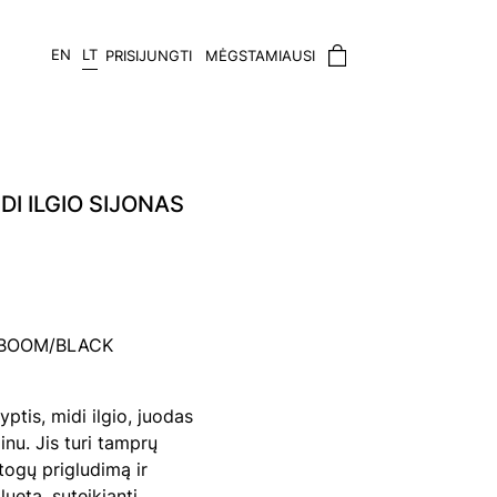
EN
LT
PRISIJUNGTI
MĖGSTAMIAUSI
DI ILGIO SIJONAS
3 BOOM/BLACK
yptis, midi ilgio, juodas
nu. Jis turi tamprų
togų prigludimą ir
luetą, suteikiantį