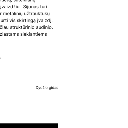
vaizdžiui. Sijonas turi
ir metalinių užtrauktukų
urti vis skirtingą įvaizdį.
iau struktūrinio audinio.
uziastams siekiantiems
s
Dydžio gidas