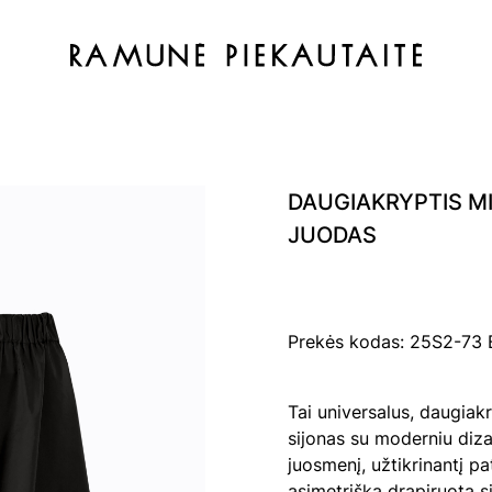
DAUGIAKRYPTIS MI
JUODAS
Prekės kodas: 25S2-7
Tai universalus, daugiakr
sijonas su moderniu dizai
juosmenį, užtikrinantį pa
asimetrišką drapiruotą si