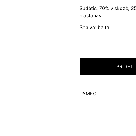
Sudėtis: 70% viskozė, 2
elastanas
Spalva: balta
PRIDĖTI
PAMĖGTI