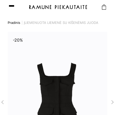
Pradinis
ĮLIEMENUOTA LIEMENĖ SU KIŠENĖMIS JUODA
-20%