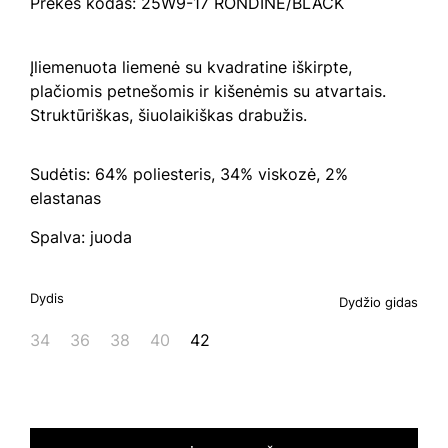
Prekės kodas: 25W9-17 RONDINE/BLACK
Įliemenuota liemenė su kvadratine iškirpte,
plačiomis petnešomis ir kišenėmis su atvartais.
Struktūriškas, šiuolaikiškas drabužis.
Sudėtis: 64% poliesteris, 34% viskozė, 2%
elastanas
Spalva: juoda
Dydis
Dydžio gidas
34
36
38
40
42