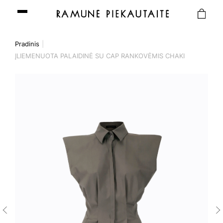
Pradinis
ĮLIEMENUOTA PALAIDINĖ SU CAP RANKOVĖMIS CHAKI