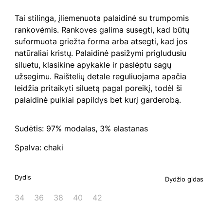
Tai stilinga, įliemenuota palaidinė su trumpomis
rankovėmis. Rankoves galima susegti, kad būtų
suformuota griežta forma arba atsegti, kad jos
natūraliai kristų. Palaidinė pasižymi prigludusiu
siluetu, klasikine apykakle ir paslėptu sagų
užsegimu. Raištelių detale reguliuojama apačia
leidžia pritaikyti siluetą pagal poreikį, todėl ši
palaidinė puikiai papildys bet kurį garderobą.
Sudėtis: 97% modalas, 3% elastanas
Spalva: chaki
Dydis
Dydžio gidas
34
36
38
40
42