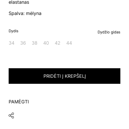
elastanas
Spalva: mėlyna
Dydis
Dydžio gidas
34
36
38
40
42
44
PRIDĖTI Į KREPŠELĮ
PAMĖGTI