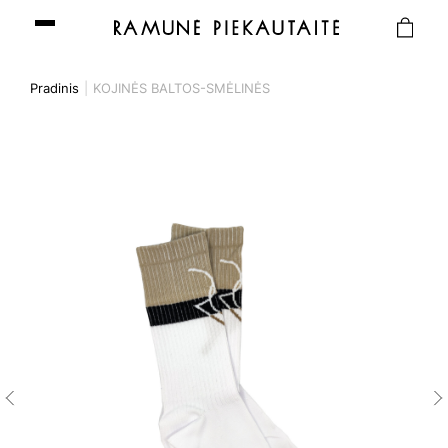
Pradinis
KOJINĖS BALTOS-SMĖLINĖS