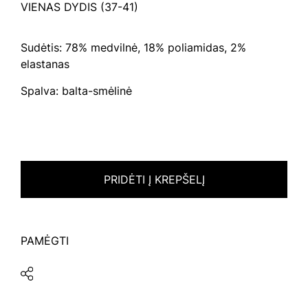
VIENAS DYDIS (37-41)
Sudėtis: 78% medvilnė, 18% poliamidas, 2%
elastanas
Spalva: balta-smėlinė
PRIDĖTI Į KREPŠELĮ
PAMĖGTI