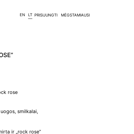
EN
LT
PRISIJUNGTI
MĖGSTAMIAUSI
OSE”
ock rose
uogos, smilkalai,
irta ir „rock rose”