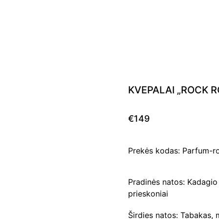
KVEPALAI „ROCK R
€149
Prekės kodas: Parfum-r
Pradinės natos: Kadagio 
prieskoniai
Širdies natos: Tabakas, m