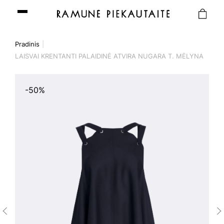
Pradinis
LAISVAI KRENTANTI PALAIDINĖ ATVIRA NUGARA T. MĖLYNA
-50%