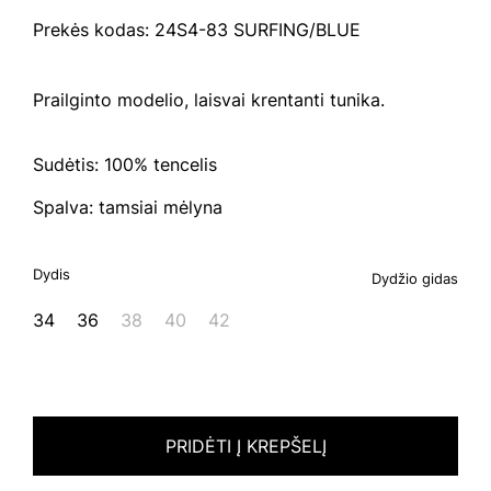
Prekės kodas: 24S4-83 SURFING/BLUE
Prailginto modelio, laisvai krentanti tunika.
Sudėtis: 100% tencelis
Spalva: tamsiai mėlyna
Dydis
Dydžio gidas
34
36
38
40
42
PRIDĖTI Į KREPŠELĮ