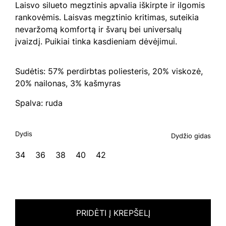
Laisvo silueto megztinis apvalia iškirpte ir ilgomis
rankovėmis. Laisvas megztinio kritimas, suteikia
nevaržomą komfortą ir švarų bei universalų
įvaizdį. Puikiai tinka kasdieniam dėvėjimui.
Sudėtis: 57% perdirbtas poliesteris, 20% viskozė,
20% nailonas, 3% kašmyras
Spalva: ruda
Dydis
Dydžio gidas
34
36
38
40
42
PRIDĖTI Į KREPŠELĮ