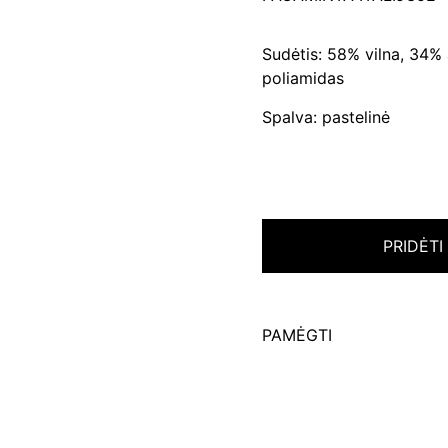
Sudėtis: 58% vilna, 34% 
poliamidas
Spalva: pastelinė
PRIDĖTI
PAMĖGTI