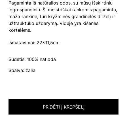
Pagaminta iš natūralios odos, su mūsų išskirtiniu
logo spaudiniu. Ši meistriškai rankomis pagaminta,
maža rankinė, turi kryžminės grandinėlės dirželį ir
užtrauktuko uždarymą. Viduje yra kišenės
kortelėms.
Išmatavimai: 22×11,5cm.
Sudėtis: 100% nat.oda
Spalva: žalia
PRIDĖTI Į KREPŠELĮ