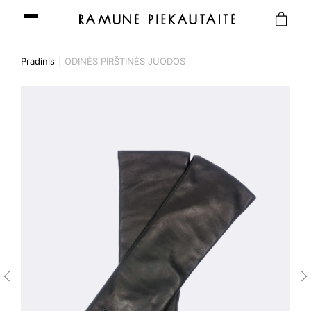
Pradinis
ODINĖS PIRŠTINĖS JUODOS