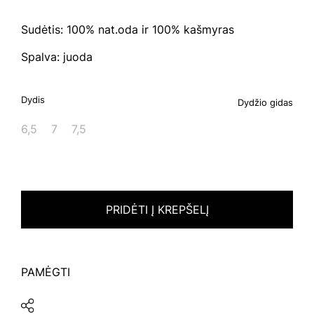
Sudėtis: 100% nat.oda ir 100% kašmyras
Spalva: juoda
Dydis
Dydžio gidas
6,5
7
7,5
PRIDĖTI Į KREPŠELĮ
PAMĖGTI