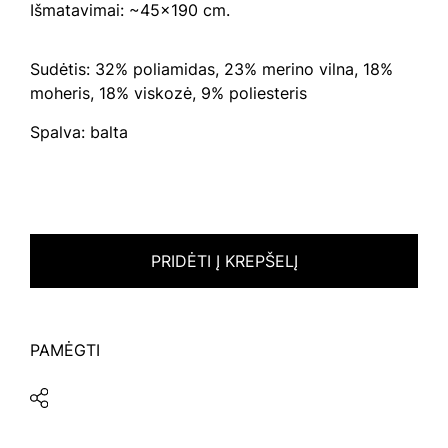
Išmatavimai: ~45×190 cm.
Sudėtis: 32% poliamidas, 23% merino vilna, 18%
moheris, 18% viskozė, 9% poliesteris
Spalva: balta
PRIDĖTI Į KREPŠELĮ
PAMĖGTI