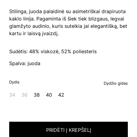
Stilinga, juoda palaidinė su asimetriškai drapiruota
kaklo linija. Pagaminta iš šiek tiek blizgaus, legvai
glamžyto audinio, kuris suteikia jai elegantišką, bet
kartu ir laisvą įvaizdį.
Sudėtis: 48% viskozė, 52% poliesteris
Spalva: juoda
Dydis
Dydžio gidas
34
36
38
40
42
PRIDĖTI Į KREPŠELĮ