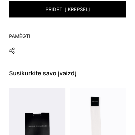
PRIDĖTI Į KREPŠELĮ
PAMĖGTI
Susikurkite savo įvaizdį