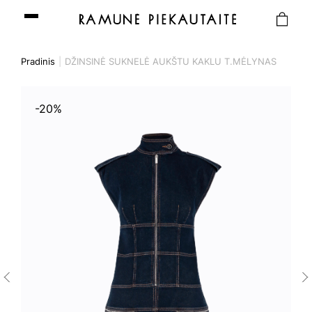
Pradinis
DŽINSINĖ SUKNELĖ AUKŠTU KAKLU T.MĖLYNAS
-20%