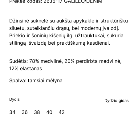
Prekės kodas: 26J6-17 GALILEO/DENIM
Džinsinė suknelė su aukšta apykakle ir struktūrišku
siluetu, suteikiančiu drąsų, bei modernų įvaizdį.
Priekio ir šoninių kišenių ilgi užtrauktukai, sukuria
stilingą išvaizdą bei praktiškumą kasdienai.
Sudėtis: 78% medvilnė, 20% perdirbta medvilnė,
12% elastanas
Spalva: tamsiai mėlyna
Dydis
Dydžio gidas
34
36
38
40
42