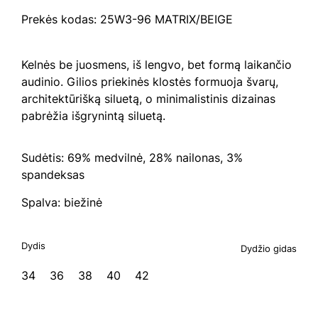
Prekės kodas: 25W3-96 MATRIX/BEIGE
Kelnės be juosmens, iš lengvo, bet formą laikančio
audinio. Gilios priekinės klostės formuoja švarų,
architektūrišką siluetą, o minimalistinis dizainas
pabrėžia išgrynintą siluetą.
Sudėtis: 69% medvilnė, 28% nailonas, 3%
spandeksas
Spalva: biežinė
Dydis
Dydžio gidas
34
36
38
40
42