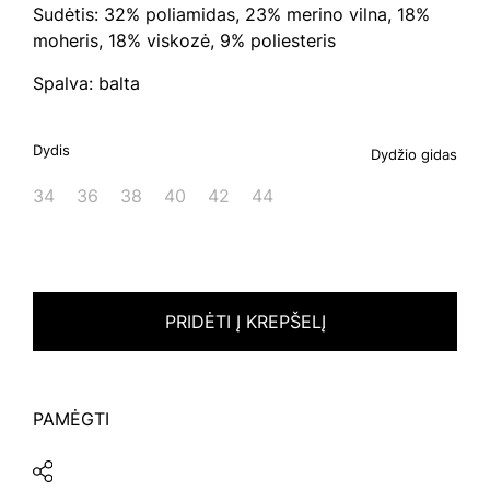
Sudėtis: 32% poliamidas, 23% merino vilna, 18%
moheris, 18% viskozė, 9% poliesteris
Spalva: balta
Dydis
Dydžio gidas
34
36
38
40
42
44
PRIDĖTI Į KREPŠELĮ
PAMĖGTI