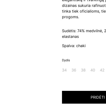
dizainas sukuria rafinuotą
tinka tiek oficialioms, t
progoms.
Sudėtis: 74% medvilnė, 2
elastanas
Spalva: chaki
Dydis
34
36
38
40
42
PRIDĖTI