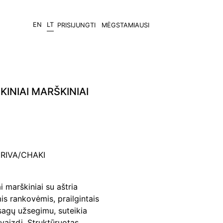
EN
LT
PRISIJUNGTI
MĖGSTAMIAUSI
KINIAI MARŠKINIAI
 RIVA/CHAKI
ai marškiniai su aštria
is rankovėmis, prailgintais
 sagų užsegimu, suteikia
įvaizdį. Struktūruotas