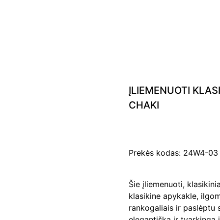
ĮLIEMENUOTI KLASI
CHAKI
Prekės kodas: 24W4-03
Šie įliemenuoti, klasikini
klasikine apykakle, ilgom
rankogaliais ir paslėptu
elegantišką ir tvarkingą 