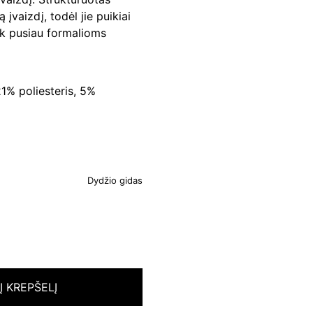
 įvaizdį, todėl jie puikiai
iek pusiau formalioms
1% poliesteris, 5%
Dydžio gidas
 Į KREPŠELĮ