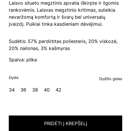
Laisvo silueto megztinis apvalia iškirpte ir ilgomis
rankovėmis. Laisvas megztinio kritimas, suteikia
nevaržomą komfortą ir švarų bei universalų
įvaizdį. Puikiai tinka kasdieniam dėvėjimui.
Sudėtis: 57% perdirbtas poliesteris, 20% viskozė,
20% nailonas, 3% kašmyras
Spalva: pilka
Dydis
Dydžio gidas
34
36
38
40
42
PRIDĖTI Į KREPŠELĮ